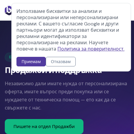
Използваме бисквитки за анализи и
персонализирани или неперсонализирани
реклами. С вашето съгласие Google и други
партньори могат да използват бисквитки и
рекламни идентификатори за
персонализиране на реклами. Научете
повече в нашата
Политика за поверителност.
Контакт
Приемам
Отказвам
Продажби и поддръжка
Независимо дали имате нужда от персонализирана
оферта, имате въпрос преди покупка или се
нуждаете от техническа помощ — ето как да се
свържете с нас.
Пишете на отдел Продажби