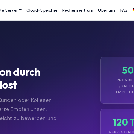
te Server
Cloud-Speicher
Rechenzentrum
Über uns
FAQ
50
ion durch
PROVISI
Host
QUALIFI
EMPFEH
 Kunden oder Kollegen
ierte Empfehlungen.
leicht zu bewerben und
120 
VERZÖGERUN