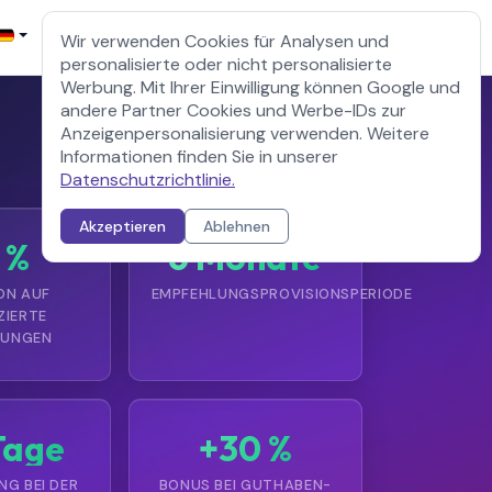
Registrieren
Kunden-Login
Wir verwenden Cookies für Analysen und
personalisierte oder nicht personalisierte
Werbung. Mit Ihrer Einwilligung können Google und
andere Partner Cookies und Werbe-IDs zur
Anzeigenpersonalisierung verwenden. Weitere
Informationen finden Sie in unserer
Datenschutzrichtlinie.
Akzeptieren
Ablehnen
 %
6 Monate
ON AUF
EMPFEHLUNGSPROVISIONSPERIODE
ZIERTE
LUNGEN
Tage
+30 %
G BEI DER
BONUS BEI GUTHABEN-