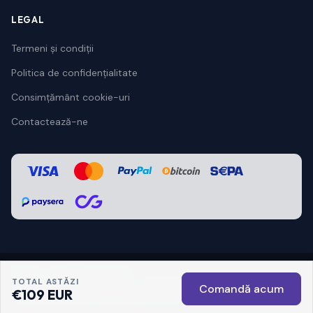
LEGAL
Termeni și condiții
Politica de confidențialitate
Consimțământ cookie-uri
Contactează-ne
© 2014 - 2026 BelCloud LTD
TOTAL ASTĂZI
Termeni și condiții
Politica de confidențialitate
Comandă acum
€109 EUR
Consimțământ cookie-uri
Contactează-ne