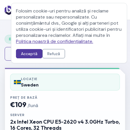
Folosim cookie-uri pentru analiză și reclame
personalizate sau nepersonalizate. Cu
consimțământul dvs., Google și alți parteneri pot
utiliza cookie-uri și identificatori publicitari pentru
personalizarea reclamelor. Aflați mai multe în
Configurează-ți serverul
Politica noastră de confidențialitate.
Schimbă serverul
Acceptă
Refuză
LOCAȚIE
Sweden
PREȚ DE BAZĂ
€109
/lună
SERVER
2x Intel Xeon CPU E5-2620 v4 3.0GHz Turbo,
16 Cores, 32 Threads