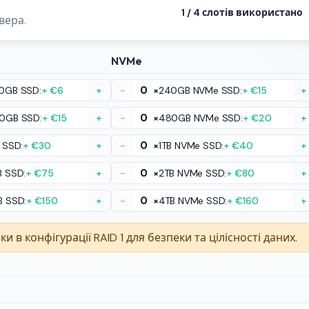
1
/
4
слотів використано
вера.
NVMe
0GB SSD:
+ €6
+
-
×
240GB NVMe SSD:
+ €15
+
0GB SSD:
+ €15
+
-
×
480GB NVMe SSD:
+ €20
+
 SSD:
+ €30
+
-
×
1TB NVMe SSD:
+ €40
+
B SSD:
+ €75
+
-
×
2TB NVMe SSD:
+ €80
+
B SSD:
+ €150
+
-
×
4TB NVMe SSD:
+ €160
+
 конфігурації RAID 1 для безпеки та цілісності даних.