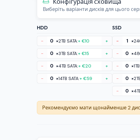
Конфігурація сховища
Виберіть варіанти дисків для цього сер
HDD
SSD
-
×
2TB SATA:
+ €10
+
-
×
24
-
×
3TB SATA:
+ €15
+
-
×
48
-
×
4TB SATA:
+ €20
+
-
×
1TB
-
×
14TB SATA:
+ €59
+
-
×
2T
-
×
4T
Рекомендуємо мати щонайменше 2 диски в