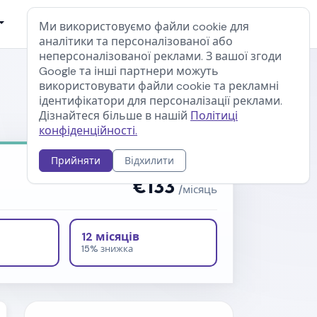
Реєстрація
Вхід для клієнтів
Ми використовуємо файли cookie для
аналітики та персоналізованої або
неперсоналізованої реклами. З вашої згоди
Google та інші партнери можуть
використовувати файли cookie та рекламні
ідентифікатори для персоналізації реклами.
Змінити сервер
Дізнайтеся більше в нашій
Політиці
конфіденційності.
Прийняти
Відхилити
БАЗОВА ЦІНА
€133
/місяць
12 місяців
15% знижка