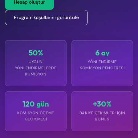
Hesap oluştur
Program koşullarını görüntüle
50%
6 ay
UYGUN
YÖNLENDIRME
YÖNLENDIRMELERDE
KOMISYON PENCERESI
KOMISYON
120 gün
+30%
KOMISYON ÖDEME
BAKIYE ÇEKIMLERI IÇIN
GECIKMESI
BONUS