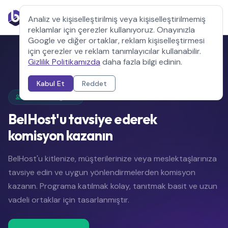
Analiz ve kişiselleştirilmiş veya kişiselleştirilmemiş
reklamlar için çerezler kullanıyoruz. Onayınızla
Google ve diğer ortaklar, reklam kişiselleştirmesi
için çerezler ve reklam tanımlayıcılar kullanabilir.
Gizlilik Politikamızda
daha fazla bilgi edinin.
Kabul Et
Reddet
Ortaklık Programı
BelHost'u tavsiye ederek
komisyon kazanın
BelHost'u kitlenize, müşterilerinize veya meslektaşlarınıza
tavsiye edin ve uygun yönlendirmelerden komisyon
kazanın. Programa katılmak kolay, tanıtmak basit ve uzun
vadeli ortaklar için tasarlanmıştır.