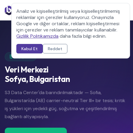
Analiz ve kişiselleştirilmiş veya kişiselleştirilmemiş
reklamlar için çerezler kullanıyoruz. Onayınızla
Google ve diğer ortaklar, reklam kişiselleştirmesi
için çerezler ve reklam tanımlayıcılar kullanabilir.
Gizlilik Politikamızda
daha fazla bilgi edinin.
Kabul Et
Reddet
Altyapımız
Veri Merkezi
Sofya, Bulgaristan
S3 Data Center'da barındırılmaktadır — Sofia,
Bulgaristan'da (AB) carrier-neutral Tier III+ bir tesis; kritik
iş yükleri için yedekli güç, soğutma ve çeşitlendirilmiş
bağlantı altyapısıyla.