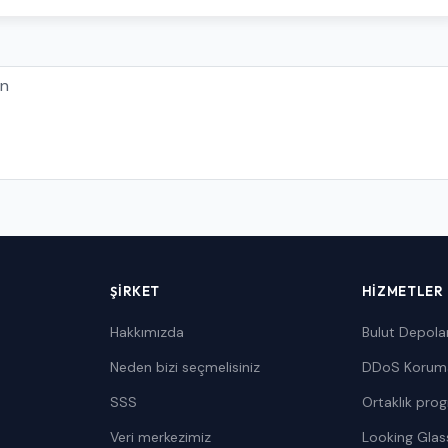
ŞIRKET
HIZMETLER
Hakkımızda
Bulut Depol
Neden bizi seçmelisiniz
DDoS Korum
SSS
Ortaklık pro
Veri merkezimiz
Looking Glas