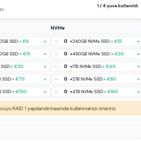
1
/
4
yuva kullanıldı
in.
NVMe
0GB SSD:
+ €6
+
-
×
240GB NVMe SSD:
+ €15
+
0GB SSD:
+ €15
+
-
×
480GB NVMe SSD:
+ €20
+
 SSD:
+ €30
+
-
×
1TB NVMe SSD:
+ €40
+
B SSD:
+ €75
+
-
×
2TB NVMe SSD:
+ €80
+
B SSD:
+ €150
+
-
×
4TB NVMe SSD:
+ €160
+
ücüyü RAID 1 yapılandırmasında kullanmanızı öneririz.