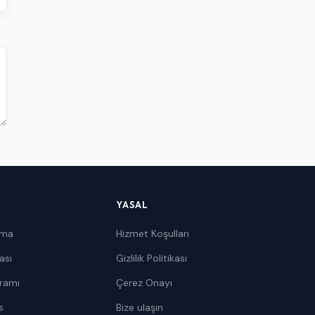
YASAL
ama
Hizmet Koşulları
ası
Gizlilik Politikası
gramı
Çerez Onayı
s
Bize ulaşın