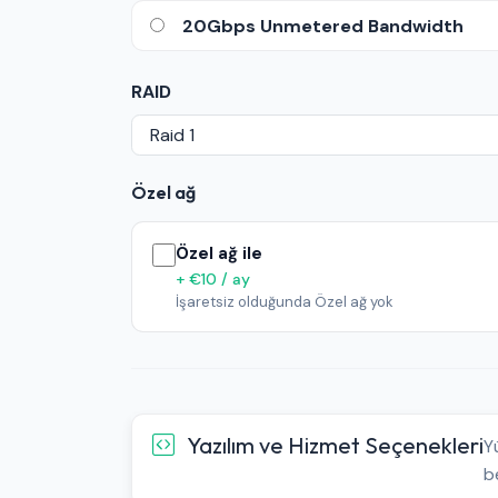
20Gbps Unmetered Bandwidth
RAID
Özel ağ
Özel ağ ile
+ €10 / ay
İşaretsiz olduğunda Özel ağ yok
Yazılım ve Hizmet Seçenekleri
Y
be