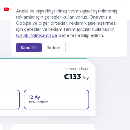
Kayıt ol
Müşteri girişi
Analiz ve kişiselleştirilmiş veya kişiselleştirilmemiş
reklamlar için çerezler kullanıyoruz. Onayınızla
Google ve diğer ortaklar, reklam kişiselleştirmesi
için çerezler ve reklam tanımlayıcılar kullanabilir.
Gizlilik Politikamızda
daha fazla bilgi edinin.
Sunucu Değiştir
Kabul Et
Reddet
TEMEL FIYAT
€133
/ay
12 Ay
15% indirim