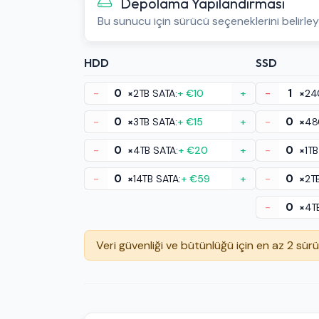
Depolama Yapılandırması
Bu sunucu için sürücü seçeneklerini belirley
HDD
SSD
-
×
2TB SATA:
+ €10
+
-
×
24
-
×
3TB SATA:
+ €15
+
-
×
48
-
×
4TB SATA:
+ €20
+
-
×
1TB
-
×
14TB SATA:
+ €59
+
-
×
2T
-
×
4T
Veri güvenliği ve bütünlüğü için en az 2 sür